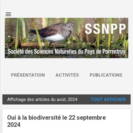
Accéder au contenu principal
PRÉSENTATION
ACTIVITÉS
PUBLICATIONS
CONTACT & ADHÉSION
STATUTS
PLUS…
Affichage des articles du août, 2024
TOUT AFFICHER
LIENS
A
r
Oui à la biodiversité le 22 septembre
t
2024
i