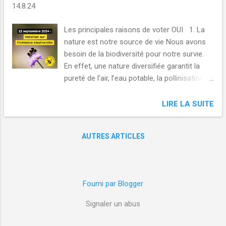
c
14.8.24
l
e
Les principales raisons de voter OUI 1. La
s
nature est notre source de vie Nous avons
besoin de la biodiversité pour notre survie.
En effet, une nature diversifiée garantit la
pureté de l’air, l’eau potable, la pollinisation et
la fertilité des sols. Elle est d’une valeur
inestimable pour nous, nos enfants et nos
LIRE LA SUITE
petits-enfants. C’est pourquoi nous devons
la préserver. 2. En Suisse, la biodiversité va
AUTRES ARTICLES
mal Un tiers des espèces animales et
végétales sont menacées ou ont déjà
disparu. La moitié des milieux naturels sont
menacés. Cette situation est alarmante car
Fourni par Blogger
l’extinction massive des espèces nous
touche directement, nous les humains. Un
Signaler un abus
exemple : sans abeilles, bourdons ou
papillons, la pollinisation d’aliments comme