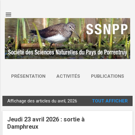
Accéder au contenu principal
PRÉSENTATION
ACTIVITÉS
PUBLICATIONS
CONTACT & ADHÉSION
STATUTS
PLUS…
Affichage des articles du avril, 2026
TOUT AFFICHER
LIENS
A
r
Jeudi 23 avril 2026 : sortie à
t
Damphreux
i