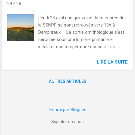
c
29.4.26
l
e
Jeudi 23 avril une quinzaine de membres de
s
la SSNPP se sont retrouvés vers 18h à
Damphreux. La sortie ornithologique s’est
déroulée sous une lumière printanière
idéale et une température douce offrant des
conditions parfaites pour l’observation.
Autour des étangs, le groupe a observé de
LIRE LA SUITE
nombreux oiseaux, comme un chevalier
sylvain et culblanc, des linottes mélodieuses,
AUTRES ARTICLES
une bergeronnette grise se baladant devant
l'observatoire ou des traquets pâtres posés
sur un fil. Deux ragondins ont aussi observé
sur l'étang. Puis, en allant vers le plateau de
Fourni par Blogger
Coeuve, nous avons eu la surprise
d’observer un traquet motteux dans un
Signaler un abus
champ. Ensuite ce sont les chants des
alouettes qui ont attirés notre attention et