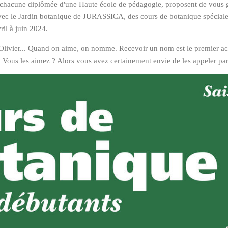
 chacune diplômée d'une Haute école de pédagogie, proposent de vous g
 avec le Jardin botanique de JURASSICA, des cours de botanique spécial
ril à juin 2024.
Olivier... Quand on aime, on nomme. Recevoir un nom est le premier act
 Vous les aimez ? Alors vous avez certainement envie de les appeler par