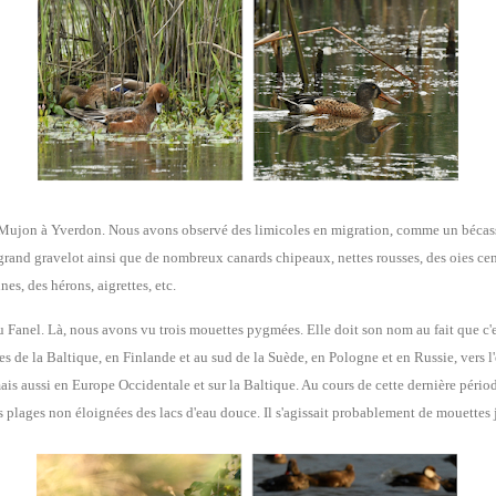
 Mujon à Yverdon. Nous avons observé des limicoles en migration, comme un bécas
 grand gravelot ainsi que de nombreux canards chipeaux, nettes rousses, des oies cen
es, des hérons, aigrettes, etc.
Fanel. Là, nous avons vu trois mouettes pygmées. Elle doit son nom au fait que c'es
 de la Baltique, en Finlande et au sud de la Suède, en Pologne et en Russie, vers l'e
s aussi en Europe Occidentale et sur la Baltique. Au cours de cette dernière période
 les plages non éloignées des lacs d'eau douce. Il s'agissait probablement de mouette