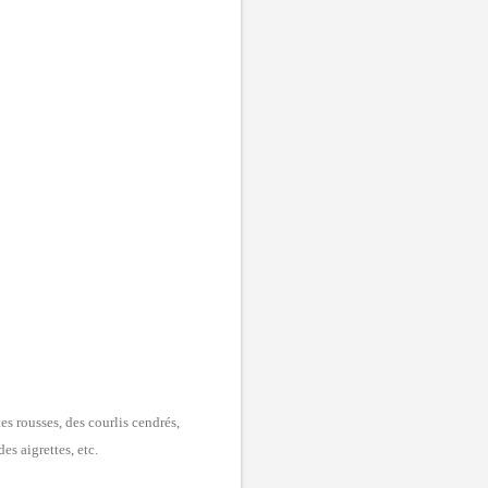
es rousses, des courlis cendrés,
es aigrettes, etc.