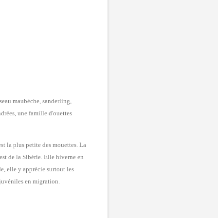
seau maubèche, sanderling,
drées, une famille d'ouettes
t la plus petite des mouettes
.
La
st de la Sibérie. Elle hiverne en
, elle y apprécie surtout les
s juvéniles en migration.