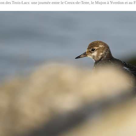
ion des Trois-Lacs: une journée entre le Creux-de-Terre, le Mujon à Yverdon et au F