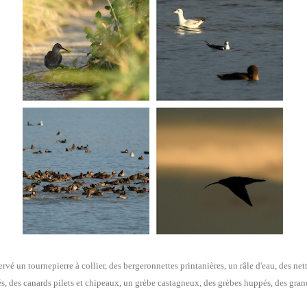
 un tournepierre à collier, des bergeronnettes printanières, un râle d'eau, des nett
és, des canards pilets et chipeaux, un grèbe castagneux, des grèbes huppés, des grand